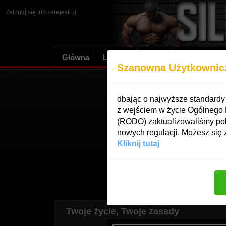
Zaloguj się
lub
zarejestruj
Główna
Losowy
Dodaj
Oczekujące
Szanowna Użytkownic
4
dbając o najwyższe standard
z wejściem w życie Ogólnego
(RODO) zaktualizowaliśmy pol
nowych regulacji. Możesz się 
Kliknij tutaj
Twoje życie, Twoje zasady