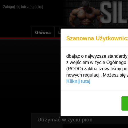
Zaloguj się
lub
zarejestruj
Główna
Losowy
Dodaj
Oczekujące
Szanowna Użytkownic
4
dbając o najwyższe standard
z wejściem w życie Ogólnego
(RODO) zaktualizowaliśmy pol
nowych regulacji. Możesz się 
Kliknij tutaj
Utrzymać w życiu pion